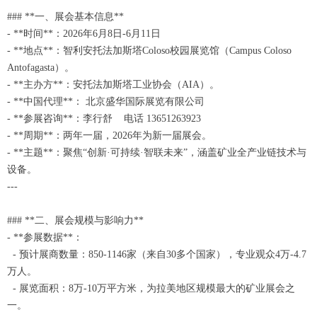
### **一、展会基本信息**
- **时间**：2026年6月8日-6月11日
- **地点**：智利安托法加斯塔Coloso校园展览馆（Campus Coloso
Antofagasta）。
- **主办方**：安托法加斯塔工业协会（AIA）。
- **中国代理**： 北京盛华国际展览有限公司
- **参展咨询**：李行舒 电话 13651263923
- **周期**：两年一届，2026年为新一届展会。
- **主题**：聚焦“创新·可持续·智联未来”，涵盖矿业全产业链技术与
设备。
---
### **二、展会规模与影响力**
- **参展数据**：
- 预计展商数量：850-1146家（来自30多个国家），专业观众4万-4.7
万人。
- 展览面积：8万-10万平方米，为拉美地区规模最大的矿业展会之
一。