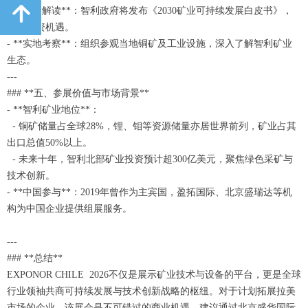
녕
- **政策解读**：智利政府将发布《2030矿业可持续发展白皮书》，
释放投资机遇。
- **实地考察**：组织参观当地铜矿及工业设施，深入了解智利矿业
生态。
---
### **五、参展价值与市场背景**
- **智利矿业地位**：
- 铜矿储量占全球28%，锂、钼等资源储量亦居世界前列，矿业占其
出口总值50%以上。
- 未来十年，智利北部矿业投资预计超300亿美元，聚焦绿色采矿与
技术创新。
- **中国参与**：2019年曾作为主宾国，盈拓国际、北京盛瑞达等机
构为中国企业提供组展服务。
---
### **总结**
EXPONOR CHILE 2026不仅是展示矿业技术与设备的平台，更是全球
行业领袖共商可持续发展与技术创新战略的枢纽。对于计划拓展拉美
市场的企业，该展会是不可错过的商业机遇。建议通过北京盛华国际