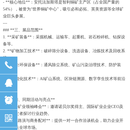
- **核心地位**：安托法加斯塔是智利铜矿主产区（占全国产量的
54%），被誉为“世界铜矿中心”，吸引必和必拓、英美资源等全球矿
业巨头参展。
---
### **三、展品范围**
1. **采矿装备**：采掘机械、运输车、起重机、岩石粉碎机、钻探设
备等。
2. **矿物加工技术**：破碎筛分设备、洗选设备、冶炼技术及回收系
统。
끅
3. **安全环保设备**：通风除尘系统、矿山污染治理技术、防护装
备。
4. **智能化技术**：AI矿山系统、区块链溯源、数字孪生技术等前沿
뀩
应用。
---
뀥
### **四、同期活动与亮点**
- **全球矿业领袖峰会**：邀请诺贝尔奖得主、国际矿业企业CEO及
政策制定者探讨行业趋势。
낃
- **技术路演与商务配对**：提供一对一合作洽谈机会，助力企业开
拓拉美及全球市场。