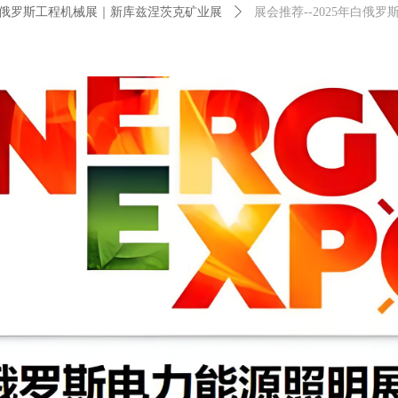
俄罗斯工程机械展｜新库兹涅茨克矿业展
ꄲ
展会推荐--2025年白