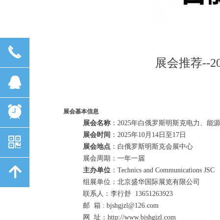
白俄罗斯
끅
展会推荐--
뀩
뀥
展会基本信息
展会名称
‌：2025年白俄罗斯明斯克电力、能
展会时间
‌：2025年10月14日至17日
낃
展会地点
‌：白俄罗斯明斯克会展中心
展会周期：一年一届
녕
主办单位
‌：Technics and Communications JSC
组展单位：北京盛华国际展览有限公司
联系人：李行舒
13651263923
邮
箱
: bjshgjzl@126.com
网
址：
http://www.bjshgjzl.com