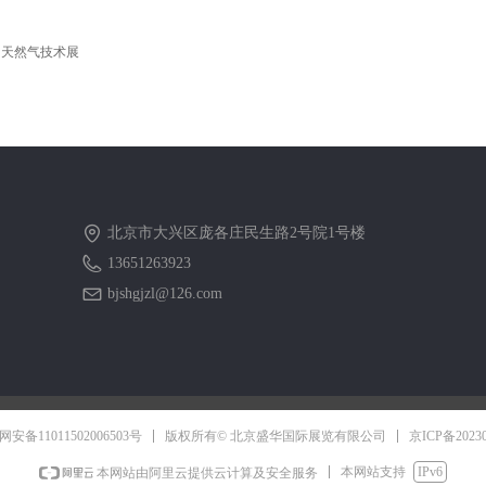
和天然气技术展
北京市大兴区庞各庄民生路2号院1号楼
13651263923
bjshgjzl@126.com
京ICP备2023
安备11011502006503号
版权所有© 北京盛华国际展览有限公司
本网站支持
IPv6
本网站由阿里云提供云计算及安全服务