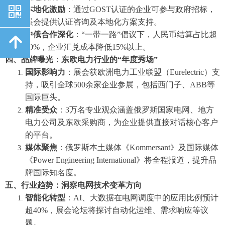
낃
本地化激励
：通过GOST认证的企业可参与政府招标，
展会提供认证咨询及本地化方案支持。
中俄合作深化
：“一带一路”倡议下，人民币结算占比超
녕
90%，企业汇兑成本降低15%以上。
四、品牌曝光：东欧电力行业的“年度秀场”
国际影响力
：展会获欧洲电力工业联盟（Eurelectric）支
持，吸引全球500余家企业参展，包括西门子、ABB等
国际巨头。
精准受众
：3万名专业观众涵盖俄罗斯国家电网、地方
电力公司及东欧采购商，为企业提供直接对话核心客户
的平台。
媒体聚焦
：俄罗斯本土媒体《Kommersant》及国际媒体
《Power Engineering International》将全程报道，提升品
牌国际知名度。
五、行业趋势：洞察电网技术变革方向
智能化转型
：AI、大数据在电网调度中的应用比例预计
超40%，展会论坛将探讨自动化运维、需求响应等议
题。