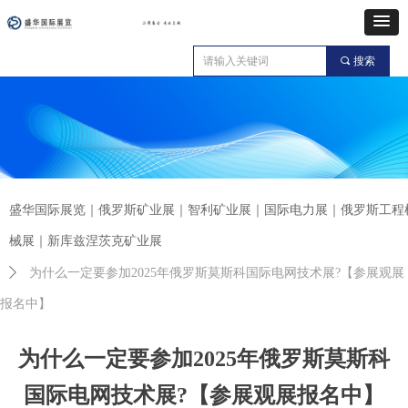
끠
搜索
盛华国际展览｜俄罗斯矿业展｜智利矿业展｜国际电力展｜俄罗斯工程
械展｜新库兹涅茨克矿业展
ꄲ
为什么一定要参加2025年俄罗斯莫斯科国际电网技术展?【参展观展
报名中】
为什么一定要参加2025年俄罗斯莫斯科
国际电网技术展?【参展观展报名中】