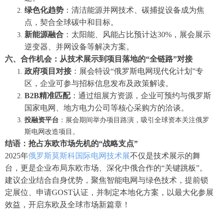
绿色化趋势
：清洁能源并网技术、碳捕捉设备成为焦
点，契合全球碳中和目标。
新能源融合
：太阳能、风能占比预计达30%，展会展示
逆变器、并网设备等解决方案。
六、合作机会：从技术展示到项目落地的“全链路”对接
政府项目对接
：展会特设“俄罗斯电网现代化计划”专
区，企业可参与招标信息发布及政策解读。
B2B精准匹配
：通过组展方资源，企业可预约与俄罗斯
国家电网、地方电力公司等核心采购方的洽谈。
投融资平台
：展会期间举办项目路演，吸引全球资本关注俄罗
斯电网改造项目。
结语：抢占东欧市场先机的“战略支点”
2025年
俄罗斯莫斯科国际电网技术展
不仅是技术展示的舞
台，更是企业布局东欧市场、深化中俄合作的“关键跳板”。
建议企业结合自身优势，聚焦智能电网与绿色技术，提前锁
定展位、申请GOST认证，并制定本地化方案，以最大化参展
效益，开启东欧及全球市场新篇章！